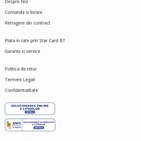
Despre Noi
Fresh'N Clean
Comanda si livrare
Friskies
Retragere din contract
Frontline
Furminator
Plata in rate prin Star Card BT
Gourmet
Garantii si service
Gran Bonta
HAGEN
Politica de retur
Hailea
Termeni Legali
Herba Vital
Confidentialitate
Hills
Hug&Rug
JBL
Juwel
KIRI KIRI