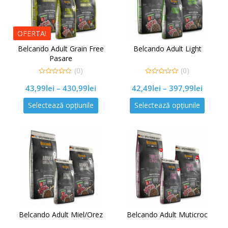
OFERTA!
Belcando Adult Grain Free
Belcando Adult Light
Pasare
(0)
(0)
0
0
43,99
lei
–
430,99
lei
42,49
lei
–
397,99
lei
out
out
of
of
5
5
Selectează opțiunile
Selectează opțiunile
Belcando Adult Miel/Orez
Belcando Adult Muticroc