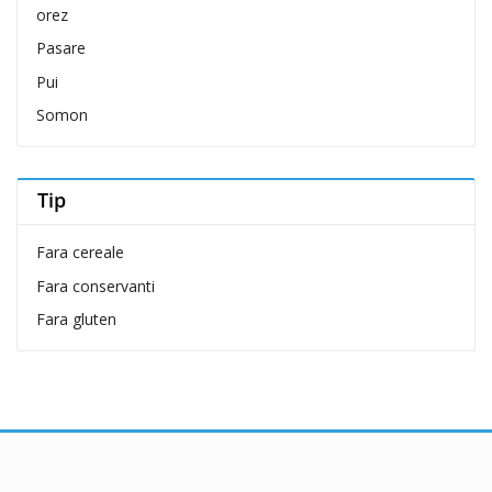
orez
Cunipic
Pasare
Delickcious
Pui
Dingo
Somon
Dog Chow
Dog Concept
Dogit
Tip
Dreamies
Fara cereale
dry sense
Fara conservanti
Eat&Fun
Fara gluten
Eheim
Exo Terra
Felix
Ferplast
Flexi
Fluval