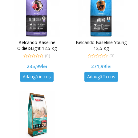
Belcando Baseline
Belcando Baseline Young
Oldie&Light 12.5 Kg
12,5 Kg
(0)
(0)
0
0
235,99
lei
271,99
lei
out
out
of
of
5
5
Adaugă în coș
Adaugă în coș