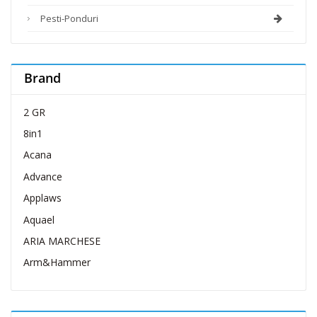
Pesti-Ponduri
Brand
2 GR
8in1
Acana
Advance
Applaws
Aquael
ARIA MARCHESE
Arm&Hammer
Belcando
Belcuore