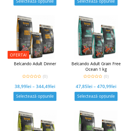
Selectează opțiunile
Selectează opțiunile
OFERTA!
Belcando Adult Dinner
Belcando Adult Grain Free
Ocean 1 kg
(0)
(0)
0
0
38,99
lei
–
344,49
lei
47,85
lei
–
470,99
lei
out
out
of
of
5
5
Selectează opțiunile
Selectează opțiunile