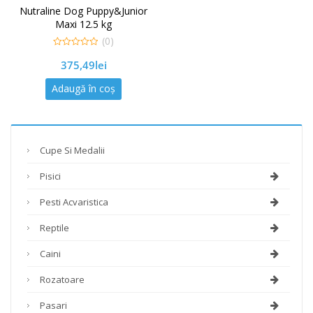
Nutraline Dog Puppy&Junior
Maxi 12.5 kg
(0)
0
375,49
lei
out
of
5
Adaugă în coș
Cupe Si Medalii
Pisici
Pesti Acvaristica
Reptile
Caini
Rozatoare
Pasari