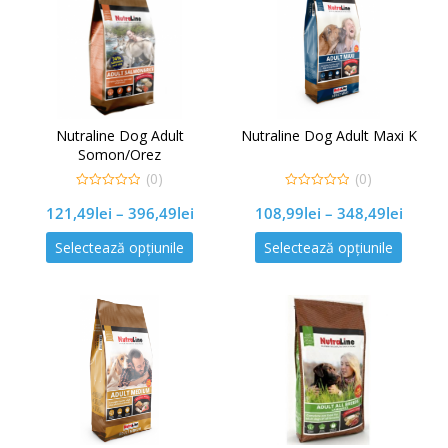
Nutraline Dog Adult
Nutraline Dog Adult Maxi K
Somon/Orez
(0)
(0)
0
0
121,49
lei
–
396,49
lei
108,99
lei
–
348,49
lei
out
out
of
of
5
5
Selectează opțiunile
Selectează opțiunile