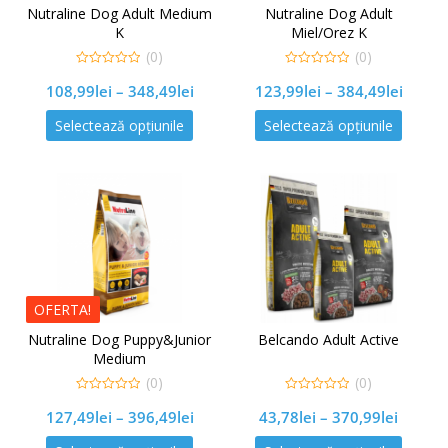
Nutraline Dog Adult Medium
Nutraline Dog Adult
K
Miel/Orez K
(0)
(0)
0
0
108,99
lei
–
348,49
lei
123,99
lei
–
384,49
lei
out
out
of
of
5
5
Selectează opțiunile
Selectează opțiunile
OFERTA!
Nutraline Dog Puppy&Junior
Belcando Adult Active
Medium
(0)
(0)
0
0
127,49
lei
–
396,49
lei
43,78
lei
–
370,99
lei
out
out
of
of
5
5