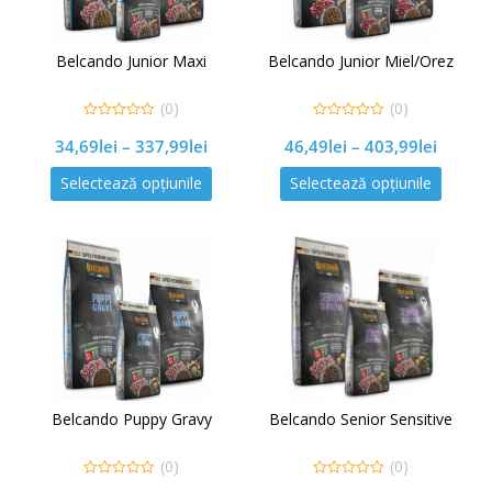
Belcando Junior Maxi
Belcando Junior Miel/Orez
(0)
(0)
0
0
34,69
lei
–
337,99
lei
46,49
lei
–
403,99
lei
out
out
of
of
5
5
Selectează opțiunile
Selectează opțiunile
Belcando Puppy Gravy
Belcando Senior Sensitive
(0)
(0)
0
0