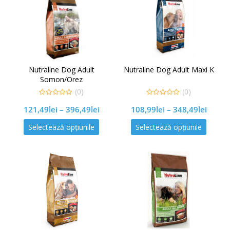
Nutraline Dog Adult
Nutraline Dog Adult Maxi K
Somon/Orez
(0)
(0)
0
0
121,49
lei
–
396,49
lei
108,99
lei
–
348,49
lei
out
out
of
of
5
5
Selectează opțiunile
Selectează opțiunile