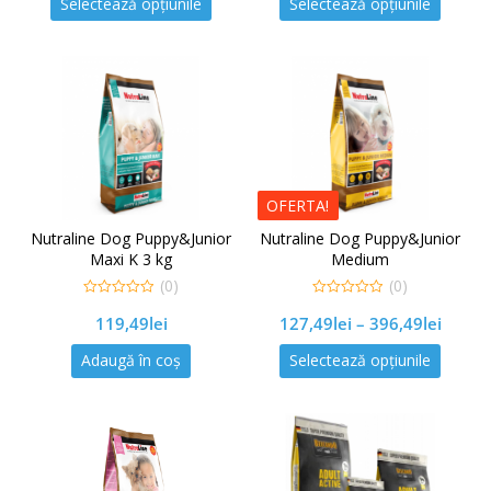
Selectează opțiunile
Selectează opțiunile
OFERTA!
Nutraline Dog Puppy&Junior
Nutraline Dog Puppy&Junior
Maxi K 3 kg
Medium
(0)
(0)
0
0
119,49
lei
127,49
lei
–
396,49
lei
out
out
of
of
5
5
Adaugă în coș
Selectează opțiunile