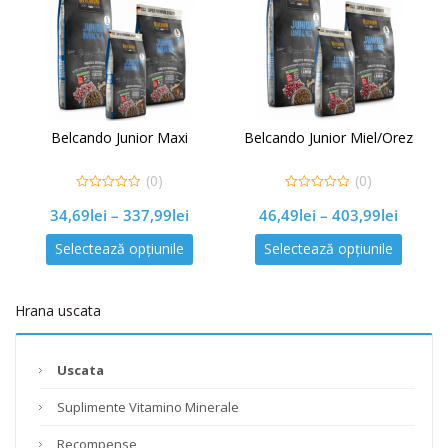
Belcando Junior Maxi
Belcando Junior Miel/Orez
(0)
(0)
0
0
34,69
lei
–
337,99
lei
46,49
lei
–
403,99
lei
out
out
of
of
5
5
Selectează opțiunile
Selectează opțiunile
Hrana uscata
Uscata
Suplimente Vitamino Minerale
Recompense