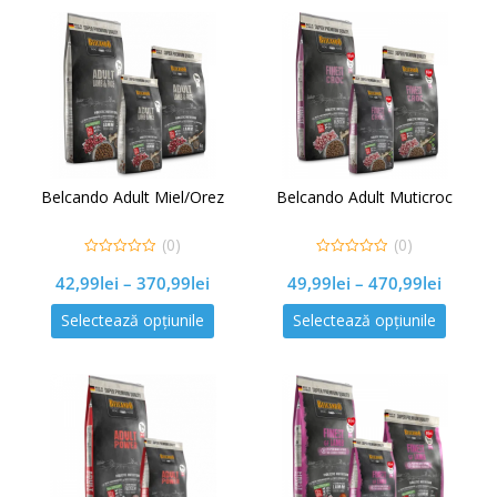
Belcando Adult Miel/Orez
Belcando Adult Muticroc
(0)
(0)
0
0
42,99
lei
–
370,99
lei
49,99
lei
–
470,99
lei
out
out
of
of
5
5
Selectează opțiunile
Selectează opțiunile