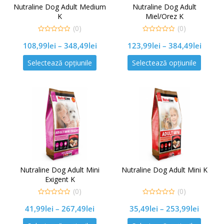
Nutraline Dog Adult Medium
Nutraline Dog Adult
K
Miel/Orez K
(0)
(0)
0
0
108,99
lei
–
348,49
lei
123,99
lei
–
384,49
lei
out
out
of
of
5
5
Selectează opțiunile
Selectează opțiunile
Nutraline Dog Adult Mini
Nutraline Dog Adult Mini K
Exigent K
(0)
(0)
0
0
41,99
lei
–
267,49
lei
35,49
lei
–
253,99
lei
out
out
of
of
5
5