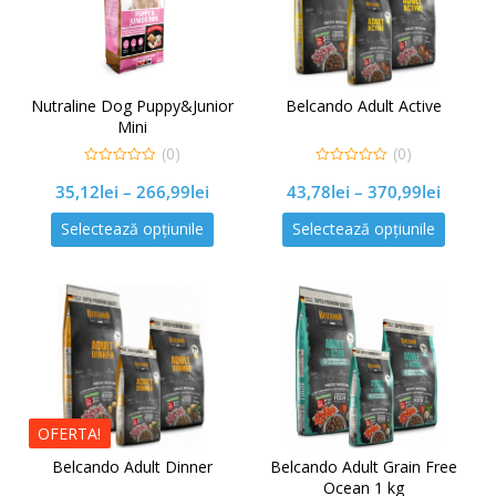
Nutraline Dog Puppy&Junior
Belcando Adult Active
Mini
(0)
(0)
0
0
35,12
lei
–
266,99
lei
43,78
lei
–
370,99
lei
out
out
of
of
5
5
Selectează opțiunile
Selectează opțiunile
OFERTA!
Belcando Adult Dinner
Belcando Adult Grain Free
Ocean 1 kg