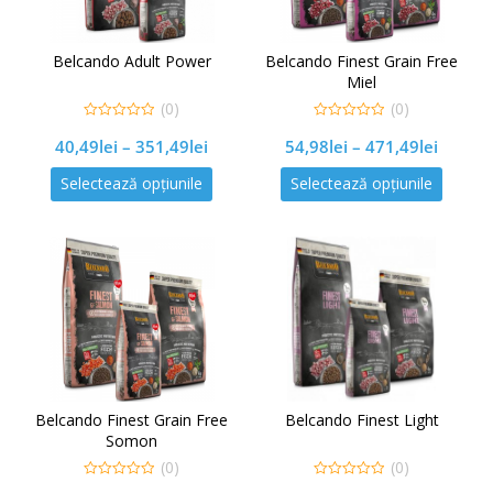
Belcando Adult Power
Belcando Finest Grain Free
Miel
(0)
(0)
0
0
40,49
lei
–
351,49
lei
54,98
lei
–
471,49
lei
out
out
of
of
5
5
Selectează opțiunile
Selectează opțiunile
Belcando Finest Grain Free
Belcando Finest Light
Somon
(0)
(0)
0
0