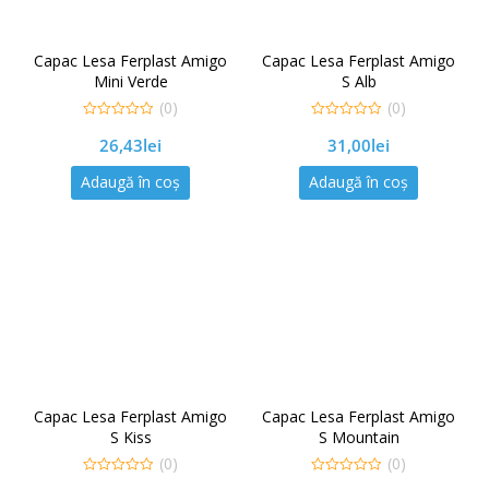
Capac Lesa Ferplast Amigo
Capac Lesa Ferplast Amigo
Mini Verde
S Alb
(0)
(0)
0
0
26,43
lei
31,00
lei
out
out
of
of
5
5
Adaugă în coș
Adaugă în coș
Capac Lesa Ferplast Amigo
Capac Lesa Ferplast Amigo
S Kiss
S Mountain
(0)
(0)
0
0