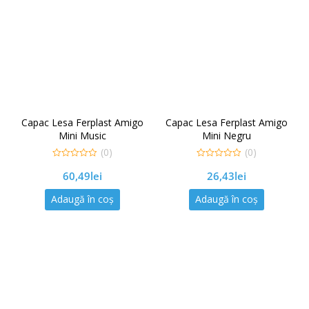
Capac Lesa Ferplast Amigo
Capac Lesa Ferplast Amigo
Mini Music
Mini Negru
(0)
(0)
0
0
60,49
lei
26,43
lei
out
out
of
of
5
5
Adaugă în coș
Adaugă în coș