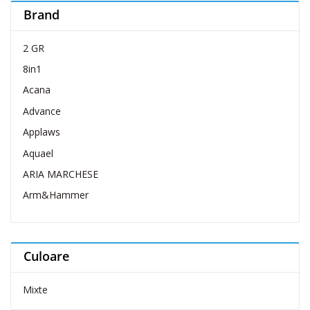
Brand
2 GR
8in1
Acana
Advance
Applaws
Aquael
ARIA MARCHESE
Arm&Hammer
Belcando
Belcuore
Culoare
Bellovero
Bravo Dog
Mixte
Brit Care