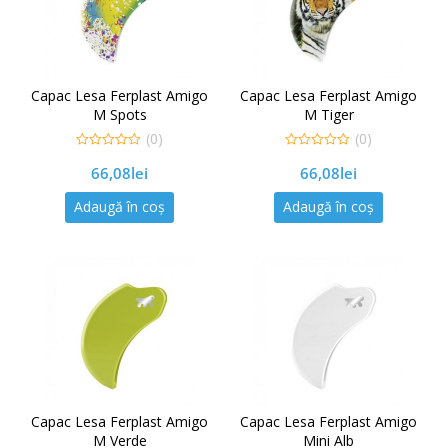
Capac Lesa Ferplast Amigo
Capac Lesa Ferplast Amigo
M Spots
M Tiger
(0)
(0)
0
0
66,08
lei
66,08
lei
out
out
of
of
5
5
Adaugă în coș
Adaugă în coș
Capac Lesa Ferplast Amigo
Capac Lesa Ferplast Amigo
M Verde
Mini Alb