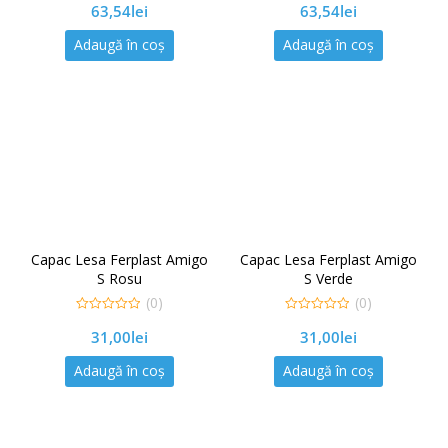
63,54
lei
63,54
lei
out
out
of
of
5
5
Adaugă în coș
Adaugă în coș
Capac Lesa Ferplast Amigo
Capac Lesa Ferplast Amigo
S Rosu
S Verde
(0)
(0)
0
0
31,00
lei
31,00
lei
out
out
of
of
5
5
Adaugă în coș
Adaugă în coș