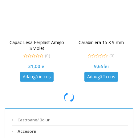
Capac Lesa Ferplast Amigo
Carabiniera 15 X 9 mm
S Violet
(0)
(0)
0
0
31,00
lei
9,65
lei
out
out
of
of
5
5
Adaugă în coș
Adaugă în coș
Castroane/ Boluri
Accesorii