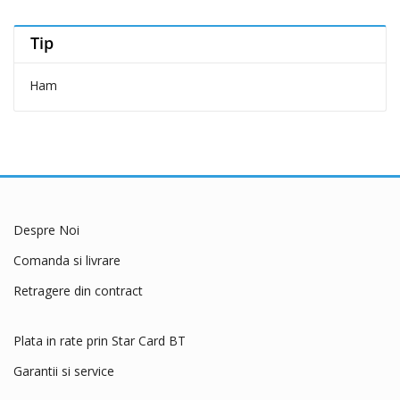
Brit Premium
Tip
Carnevale
Cat Concept
Ham
Cat's Best
Catit
Cesar
Chipsi
Club 4 Paws
Despre Noi
COA
Coachies
Comanda si livrare
Comfy
Retragere din contract
Crystal Cat
Cunipic
Plata in rate prin Star Card BT
Delickcious
Garantii si service
Dingo