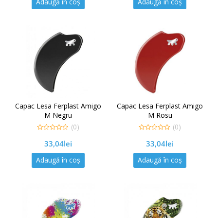
Adaugă în coș
Adaugă în coș
Capac Lesa Ferplast Amigo
Capac Lesa Ferplast Amigo
M Negru
M Rosu
(0)
(0)
0
0
33,04
lei
33,04
lei
out
out
of
of
5
5
Adaugă în coș
Adaugă în coș