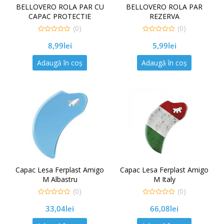
BELLOVERO ROLA PAR CU
BELLOVERO ROLA PAR
CAPAC PROTECTIE
REZERVA
(0)
(0)
0
0
8,99
lei
5,99
lei
out
out
of
of
5
5
Adaugă în coș
Adaugă în coș
Capac Lesa Ferplast Amigo
Capac Lesa Ferplast Amigo
M Albastru
M Italy
(0)
(0)
0
0
33,04
lei
66,08
lei
out
out
of
of
5
5