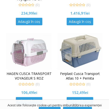
(0)
(0)
0
0
234,99
lei
1.416,91
lei
out
out
of
of
5
5
Adaugă în coș
Adaugă în coș
HAGEN CUSCA TRANSPORT
Ferplast Cusca Transport
VOYAGEUR S ROZ
Atlas 10 + Pernita
(0)
(0)
0
0
106,49
lei
152,49
lei
out
out
of
of
5
5
Adaugă în coș
Adaugă în coș
Acest site folosește cookie-uri pentru imbunătățirea experienței