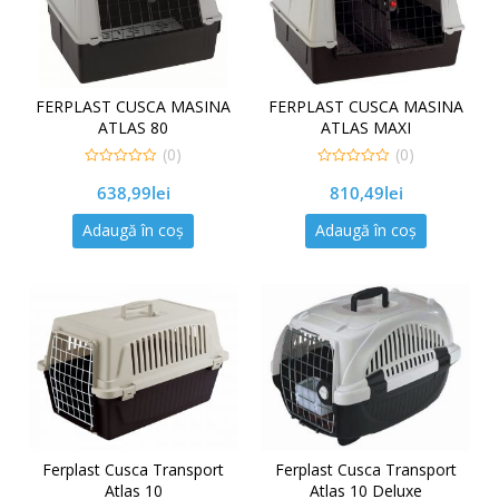
FERPLAST CUSCA MASINA
FERPLAST CUSCA MASINA
ATLAS 80
ATLAS MAXI
(0)
(0)
0
0
638,99
lei
810,49
lei
out
out
of
of
5
5
Adaugă în coș
Adaugă în coș
Ferplast Cusca Transport
Ferplast Cusca Transport
Atlas 10
Atlas 10 Deluxe