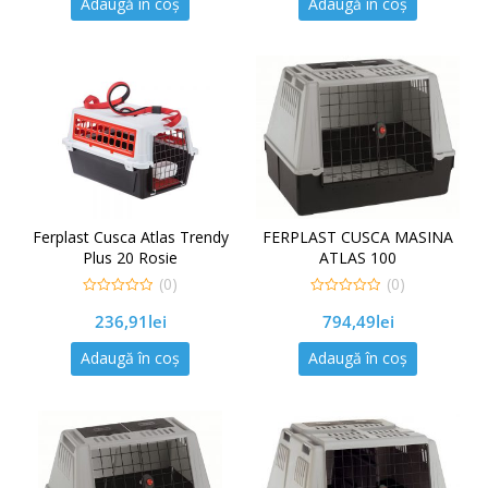
Adaugă în coș
Adaugă în coș
Ferplast Cusca Atlas Trendy
FERPLAST CUSCA MASINA
Plus 20 Rosie
ATLAS 100
(0)
(0)
0
0
236,91
lei
794,49
lei
out
out
of
of
5
5
Adaugă în coș
Adaugă în coș