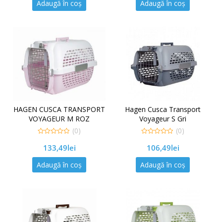
Adaugă în coș
Adaugă în coș
HAGEN CUSCA TRANSPORT
Hagen Cusca Transport
VOYAGEUR M ROZ
Voyageur S Gri
(0)
(0)
0
0
133,49
lei
106,49
lei
out
out
of
of
5
5
Adaugă în coș
Adaugă în coș