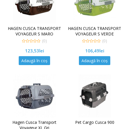
HAGEN CUSCA TRANSPORT
HAGEN CUSCA TRANSPORT
VOYAGEUR S MARO
VOYAGEUR S VERDE
(0)
(0)
0
0
123,53
lei
106,49
lei
out
out
of
of
5
5
Adaugă în coș
Adaugă în coș
Hagen Cusca Transport
Pet Cargo Cusca 900
Voyageur XL Gri