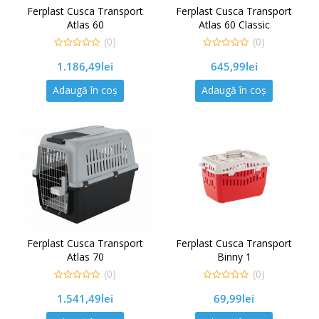
Ferplast Cusca Transport
Ferplast Cusca Transport
Atlas 60
Atlas 60 Classic
(0)
(0)
0
0
1.186,49
lei
645,99
lei
out
out
of
of
5
5
Adaugă în coș
Adaugă în coș
Ferplast Cusca Transport
Ferplast Cusca Transport
Atlas 70
Binny 1
(0)
(0)
0
0
1.541,49
lei
69,99
lei
out
out
of
of
5
5