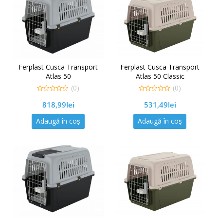
Ferplast Cusca Transport
Ferplast Cusca Transport
Atlas 50
Atlas 50 Classic
(0)
(0)
0
0
818,99
lei
531,49
lei
out
out
of
of
5
5
Adaugă în coș
Adaugă în coș