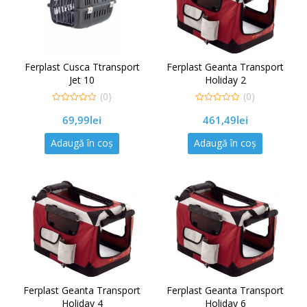
Ferplast Cusca Ttransport
Ferplast Geanta Transport
Jet 10
Holiday 2
(0)
(0)
0
0
69,99
lei
461,49
lei
out
out
of
of
5
5
Adaugă în coș
Adaugă în coș
Ferplast Geanta Transport
Ferplast Geanta Transport
Holiday 4
Holiday 6