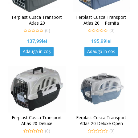
Ferplast Cusca Transport
Ferplast Cusca Transport
Atlas 20
Atlas 20 + Pernita
(0)
(0)
0
0
137,99
lei
195,99
lei
out
out
of
of
5
5
Adaugă în coș
Adaugă în coș
Ferplast Cusca Transport
Ferplast Cusca Transport
Atlas 20 Deluxe
Atlas 20 Deluxe Open
(0)
(0)
0
0