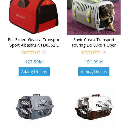
Pet Expert Geanta Transport
Savic Cusca Transport
Sport Albastru NTD6352 L
Touring De Luxe 1 Open
Albastra
(0)
(0)
0
0
127,59
lei
191,99
lei
out
out
of
of
5
5
Adaugă în coș
Adaugă în coș