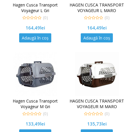
Hagen Cusca Transport
HAGEN CUSCA TRANSPORT
Voyageur L Gri
VOYAGEUR L MARO
(0)
(0)
0
0
164,49
lei
164,49
lei
out
out
of
of
5
5
Adaugă în coș
Adaugă în coș
Hagen Cusca Transport
HAGEN CUSCA TRANSPORT
Voyageur M Gri
VOYAGEUR M MARO
(0)
(0)
0
0
133,49
lei
135,73
lei
out
out
of
of
5
5