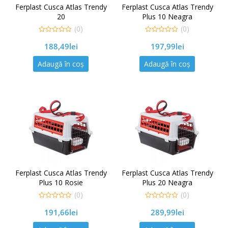
Ferplast Cusca Atlas Trendy
Ferplast Cusca Atlas Trendy
20
Plus 10 Neagra
(0)
(0)
0
0
188,49
lei
197,99
lei
out
out
of
of
5
5
Adaugă în coș
Adaugă în coș
Ferplast Cusca Atlas Trendy
Ferplast Cusca Atlas Trendy
Plus 10 Rosie
Plus 20 Neagra
(0)
(0)
0
0
191,66
lei
289,99
lei
out
out
of
of
5
5