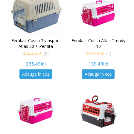
Ferplast Cusca Transport
Ferplast Cusca Atlas Trendy
Atlas 30 + Pernita
10
(0)
(0)
0
0
235,49
lei
139,49
lei
out
out
of
of
5
5
Adaugă în coș
Adaugă în coș