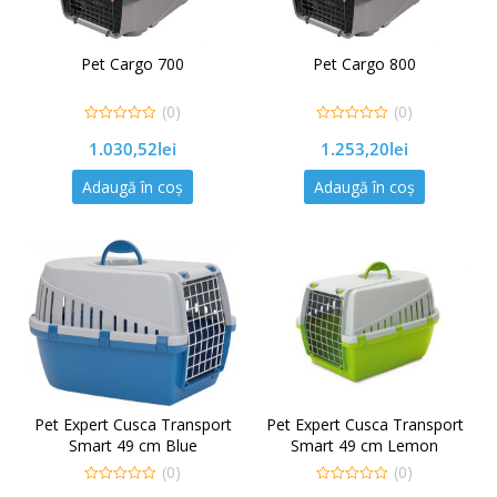
Pet Cargo 700
Pet Cargo 800
(0)
(0)
0
0
1.030,52
lei
1.253,20
lei
out
out
of
of
5
5
Adaugă în coș
Adaugă în coș
Pet Expert Cusca Transport
Pet Expert Cusca Transport
Smart 49 cm Blue
Smart 49 cm Lemon
(0)
(0)
0
0