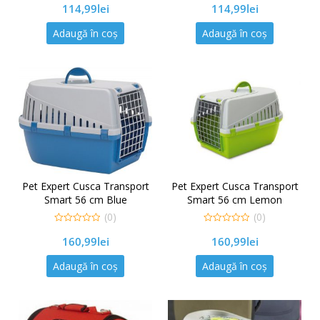
114,99
lei
114,99
lei
out
out
of
of
5
5
Adaugă în coș
Adaugă în coș
Pet Expert Cusca Transport
Pet Expert Cusca Transport
Smart 56 cm Blue
Smart 56 cm Lemon
(0)
(0)
0
0
160,99
lei
160,99
lei
out
out
of
of
5
5
Adaugă în coș
Adaugă în coș