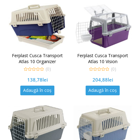
Ferplast Cusca Transport
Ferplast Cusca Transport
Atlas 10 Organizer
Atlas 10 Vision
(0)
(0)
0
0
138,78
lei
204,88
lei
out
out
of
of
5
5
Adaugă în coș
Adaugă în coș