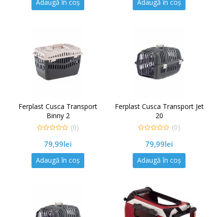
Adaugă în coș
Adaugă în coș
Ferplast Cusca Transport
Ferplast Cusca Transport Jet
Binny 2
20
(0)
(0)
0
0
79,99
lei
79,99
lei
out
out
of
of
5
5
Adaugă în coș
Adaugă în coș