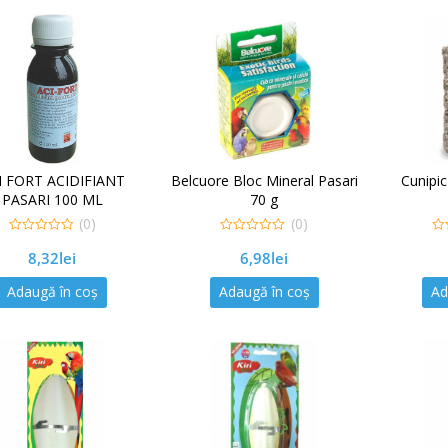
I FORT ACIDIFIANT
Belcuore Bloc Mineral Pasari
Cunipic
PASARI 100 ML
70 g
(0)
(0)
0
0
0
8,32
lei
6,98
lei
out
out
out
of
of
of
5
5
5
Adaugă în coș
Adaugă în coș
Ad