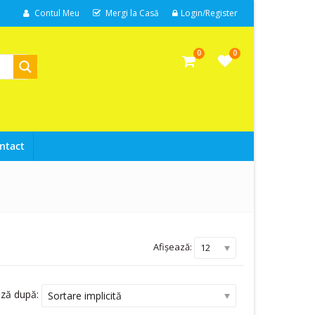
Contul Meu
Mergi la Casă
Login/Register
0
0
ntact
Afișează:
12
ază după:
Sortare implicită