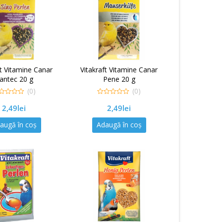
ft Vitamine Canar
Vitakraft Vitamine Canar
antec 20 g
Pene 20 g
(0)
(0)
0
2,49
lei
2,49
lei
out
of
5
augă în coș
Adaugă în coș