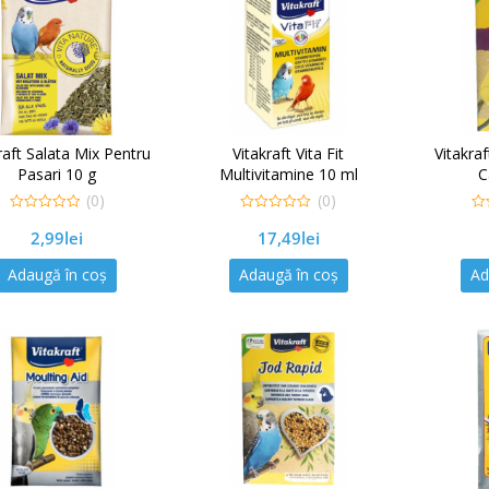
raft Salata Mix Pentru
Vitakraft Vita Fit
Vitakra
Pasari 10 g
Multivitamine 10 ml
C
(0)
(0)
0
0
0
2,99
lei
17,49
lei
out
out
out
of
of
of
5
5
5
Adaugă în coș
Adaugă în coș
Ad