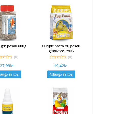
 grit pasari 600g
Cunipic pasta ou pasari
granivore 250G
(0)
(0)
0
27,99
lei
19,42
lei
out
of
5
augă în coș
Adaugă în coș