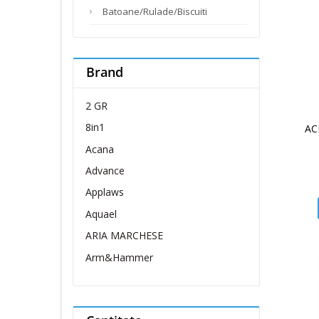
Batoane/Rulade/Biscuiti
Brand
2 GR
8in1
AC
Acana
Advance
Applaws
Aquael
ARIA MARCHESE
Arm&Hammer
Belcando
Belcuore