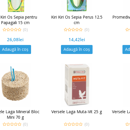
i Kiri Os Sepia pentru
Kiri Kiri Os Sepia Perus 12.5
Promedive
Papagali 15 cm
cm
(0)
(0)
0
0
0
26,08
lei
14,42
lei
out
out
out
of
of
of
5
5
5
Adaugă în coș
Adaugă în coș
Ad
ele Laga Mineral Bloc
Versele Laga Muta-Vit 25 g
Versele L
Mini 70 g
(0)
(0)
0
0
0