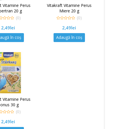
ft Vitamine Perus
Vitakraft Vitamine Perus
bertran 20 g
Miere 20 g
(0)
(0)
0
2,49
lei
2,49
lei
out
of
5
augă în coș
Adaugă în coș
ft Vitamine Perus
onus 30 g
(0)
2,49
lei