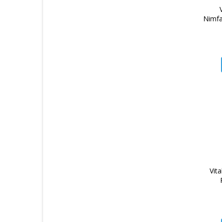
Kong
Nimfa
Le Salon
Leonardo
Living World
Marina
Master
Mitzura
Mool
My Love
Nerf
New World
Vit
Norwin
Nuevo
Nutraline