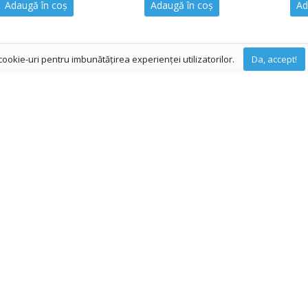
Adaugă în coș
Adaugă în coș
Ad
cookie-uri pentru imbunătățirea experienței utilizatorilor.
Da, accept!
 rate prin Star Card BT
Politica de retur
 si service
Termeni Legali
Confidentialitate