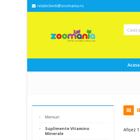
relatiiclienti@zoomania.ro
Acasa
Meniuri
Suplimente Vitamino
Afișez 1
Minerale