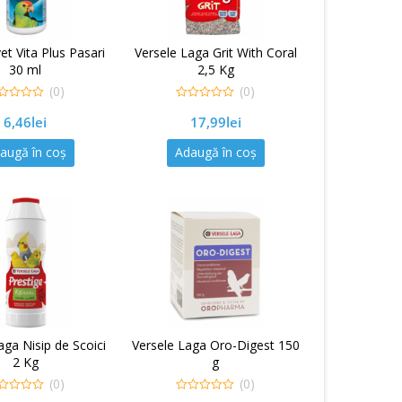
t Vita Plus Pasari
Versele Laga Grit With Coral
30 ml
2,5 Kg
(0)
(0)
0
6,46
lei
17,99
lei
out
of
5
augă în coș
Adaugă în coș
aga Nisip de Scoici
Versele Laga Oro-Digest 150
2 Kg
g
(0)
(0)
0