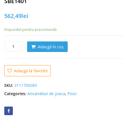
SBE1401
562,49
lei
Disponibil pentru precomandă
C
Adaugă în coș
a
n
t
i
Adaugă la favorite
t
a
SKU:
3111700085
t
Categories:
Ansambluri de joaca
,
Pisici
e
P
e
t
E
x