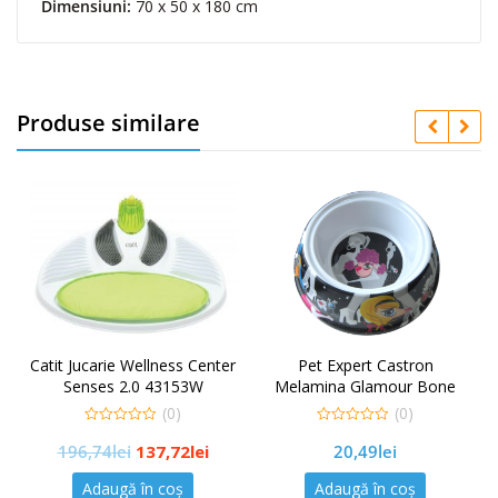
Dimensiuni:
70 x 50 x 180 cm
S
B
E
1
4
Produse similare
0
1
Catit Jucarie Wellness Center
Pet Expert Castron
Ca
Senses 2.0 43153W
Melamina Glamour Bone
500 ml 8036
(0)
(0)
0
0
196,74
lei
137,72
lei
20,49
lei
out
out
of
of
5
5
Adaugă în coș
Adaugă în coș