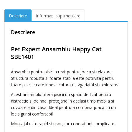
p
e
Descriere
Informații suplimentare
r
t
A
Descriere
n
s
Pet Expert Ansamblu Happy Cat
a
SBE1401
m
b
l
Ansamblu pentru pisici, creat pentru joaca si relaxare.
u
Structura robusta si foarte stabila este potrivita pentru
H
toate pisicile care iubesc cataratul, zgariatul si explorarea.
a
Acest ansamblu ofera pisicii un spatiu dedicat pentru
p
distractie si odihna, protejand in acelasi timp mobila si
p
covoarele din casa. Ideal pentru a combina joaca cu un
y
loc sigur si confortabil.
C
a
Montajul este rapid si usor, fara operatiuni complicate.
t