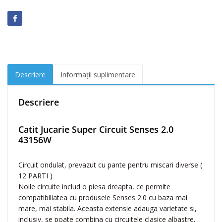
C
a
t
i
t
J
u
Descriere
Informații suplimentare
c
a
r
Descriere
i
e
Catit Jucarie Super Circuit Senses 2.0
S
43156W
u
p
Circuit ondulat, prevazut cu pante pentru miscari diverse (
e
12 PARTI )
r
Noile circuite includ o piesa dreapta, ce permite
C
compatibiliatea cu produsele Senses 2.0 cu baza mai
i
mare, mai stabila. Aceasta extensie adauga varietate si,
r
inclusiv, se poate combina cu circuitele clasice albastre.
c