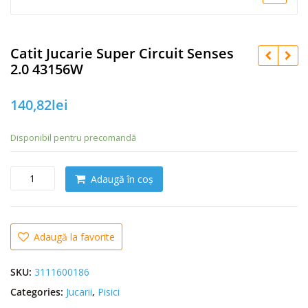
Catit Jucarie Super Circuit Senses
2.0 43156W
140,82
lei
Disponibil pentru precomandă
C
Adaugă în coș
a
n
t
i
Adaugă la favorite
t
a
SKU:
3111600186
t
Categories:
Jucarii
,
Pisici
e