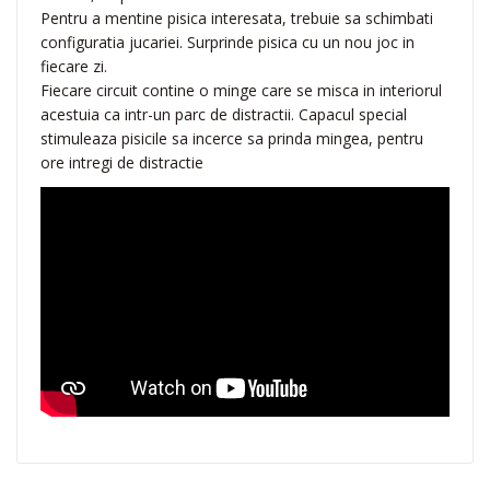
Pentru a mentine pisica interesata, trebuie sa schimbati
u
configuratia jucariei. Surprinde pisica cu un nou joc in
i
fiecare zi.
t
Fiecare circuit contine o minge care se misca in interiorul
S
acestuia ca intr-un parc de distractii. Capacul special
e
stimuleaza pisicile sa incerce sa prinda mingea, pentru
n
ore intregi de distractie
s
e
s
2
.
0
4
3
1
5
6
W