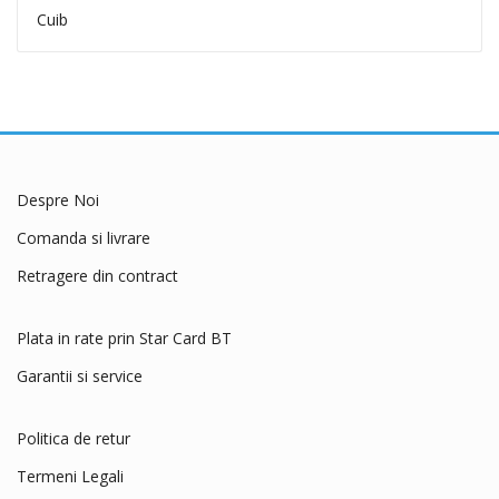
Bravo Dog
Cuib
Brit Care
Brit Premium
Carnevale
Cat Concept
Cat's Best
Despre Noi
Catit
Comanda si livrare
Cesar
Chipsi
Retragere din contract
Club 4 Paws
Plata in rate prin Star Card BT
COA
Coachies
Garantii si service
Comfy
Politica de retur
Crystal Cat
Termeni Legali
Cunipic