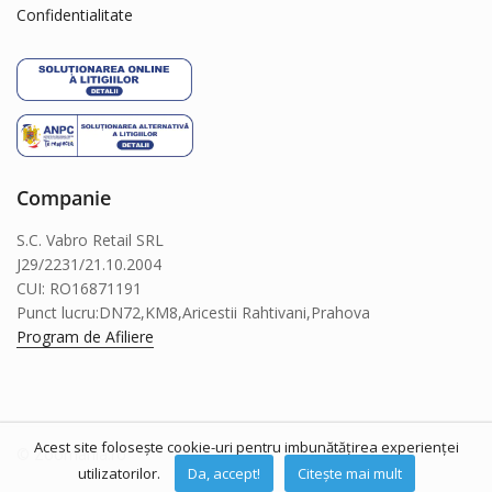
Delickcious
Confidentialitate
Dingo
Dog Chow
Dog Concept
Dogit
Dreamies
Companie
dry sense
S.C. Vabro Retail SRL
Eat&Fun
J29/2231/21.10.2004
Eheim
CUI: RO16871191
Exo Terra
Punct lucru:DN72,KM8,Aricestii Rahtivani,Prahova
Program de Afiliere
Felix
Ferplast
Flexi
Fluval
Acest site folosește cookie-uri pentru imbunătățirea experienței
© Zoomania.ro
utilizatorilor.
Da, accept!
Citește mai mult
Fresh'N Clean