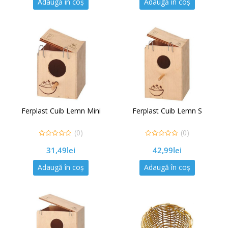
Adaugă în coș
Adaugă în coș
Ferplast Cuib Lemn Mini
Ferplast Cuib Lemn S
(0)
(0)
0
0
31,49
lei
42,99
lei
out
out
of
of
5
5
Adaugă în coș
Adaugă în coș