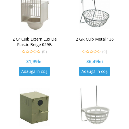
2 Gr Cuib Extern Lux De
2 GR Cuib Metal 136
Plastic Beige 059B
(0)
(0)
0
0
31,99
lei
36,49
lei
out
out
of
of
5
5
Adaugă în coș
Adaugă în coș