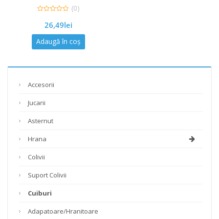
(0)
0
26,49
lei
out
of
5
Adaugă în coș
Accesorii
Jucarii
Asternut
Hrana
Colivii
Suport Colivii
Cuiburi
Adapatoare/hranitoare