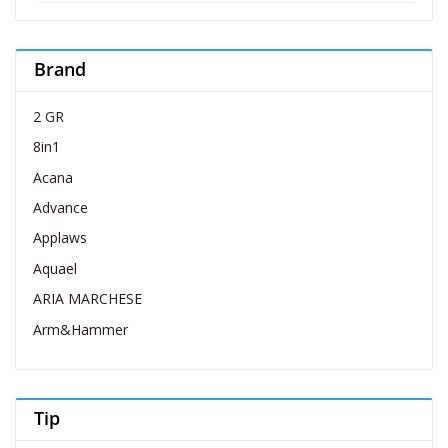
Brand
2 GR
8in1
Acana
Advance
Applaws
Aquael
ARIA MARCHESE
Arm&Hammer
Belcando
Belcuore
Tip
Bellovero