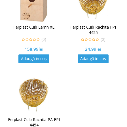
Ferplast Cuib Lemn XL
Ferplast Cuib Rachita FPI
4455
(0)
(0)
0
0
158,99
lei
24,99
lei
out
out
of
of
5
5
Adaugă în coș
Adaugă în coș
Ferplast Cuib Rachita PA FPI
4454