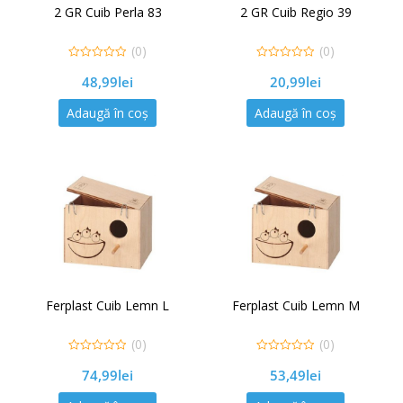
2 GR Cuib Perla 83
2 GR Cuib Regio 39
(0)
(0)
0
0
48,99
lei
20,99
lei
out
out
of
of
5
5
Adaugă în coș
Adaugă în coș
Ferplast Cuib Lemn L
Ferplast Cuib Lemn M
(0)
(0)
0
0
74,99
lei
53,49
lei
out
out
of
of
5
5