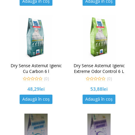
Adaugă în coș
Adaugă în coș
Dry Sense Asternut Igienic
Dry Sense Asternut Igienic
Cu Carbon 6 l
Extreme Odor Control 6 L
(0)
(0)
0
0
48,29
lei
53,88
lei
out
out
of
of
5
5
Adaugă în coș
Adaugă în coș