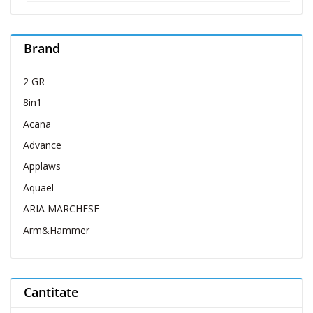
Brand
2 GR
8in1
Acana
Advance
Applaws
Aquael
ARIA MARCHESE
Arm&Hammer
Belcando
Belcuore
Cantitate
Bellovero