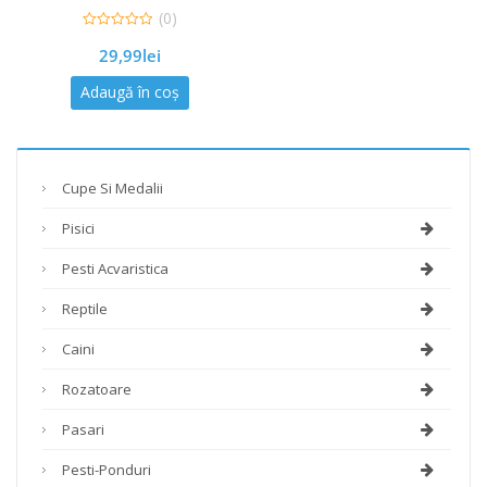
(0)
0
29,99
lei
out
of
5
Adaugă în coș
Cupe Si Medalii
Pisici
Pesti Acvaristica
Reptile
Caini
Rozatoare
Pasari
Pesti-Ponduri