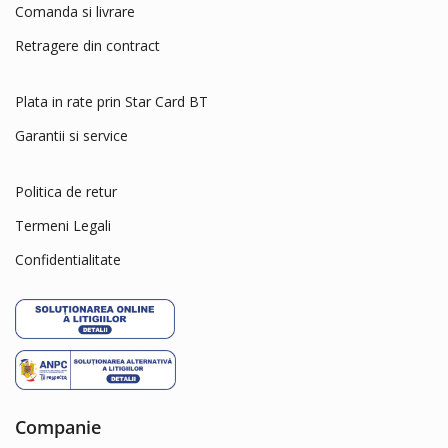
Delickcious
Comanda si livrare
Dingo
Retragere din contract
Dog Chow
Dog Concept
Plata in rate prin Star Card BT
Dogit
Garantii si service
Dreamies
Politica de retur
dry sense
Eat&Fun
Termeni Legali
Eheim
Confidentialitate
Exo Terra
Felix
Ferplast
Flexi
Fluval
Companie
Fresh'N Clean