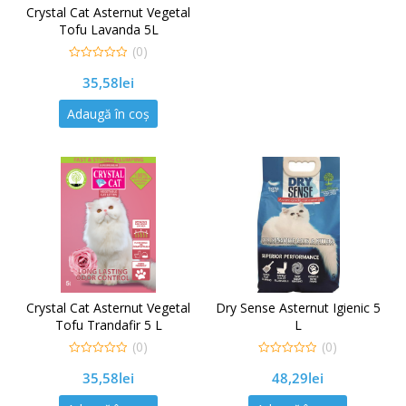
Crystal Cat Asternut Vegetal
Tofu Lavanda 5L
(0)
0
35,58
lei
out
of
5
Adaugă în coș
Crystal Cat Asternut Vegetal
Dry Sense Asternut Igienic 5
Tofu Trandafir 5 L
L
(0)
(0)
0
0
35,58
lei
48,29
lei
out
out
of
of
5
5