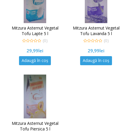
Mitzura Asternut Vegetal
Mitzura Asternut Vegetal
Tofu Lapte 5 l
Tofu Lavanda 5 l
(0)
(0)
0
0
29,99
lei
29,99
lei
out
out
of
of
5
5
Adaugă în coș
Adaugă în coș
Mitzura Asternut Vegetal
Tofu Piersica 5 l