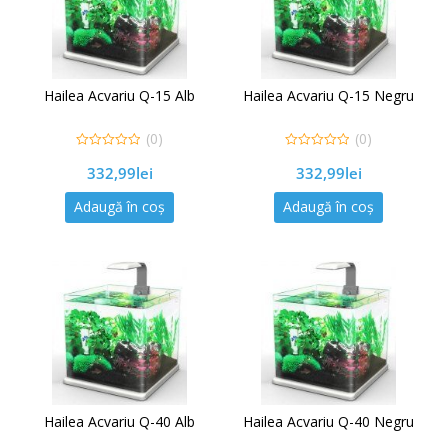
Hailea Acvariu Q-15 Alb
Hailea Acvariu Q-15 Negru
(0)
(0)
0
0
332,99
lei
332,99
lei
out
out
of
of
5
5
Adaugă în coș
Adaugă în coș
Hailea Acvariu Q-40 Alb
Hailea Acvariu Q-40 Negru