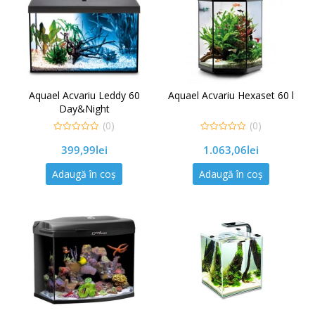
Aquael Acvariu Leddy 60
Aquael Acvariu Hexaset 60 l
Day&Night
(0)
(0)
0
0
399,99
lei
1.063,06
lei
out
out
of
of
5
5
Adaugă în coș
Adaugă în coș