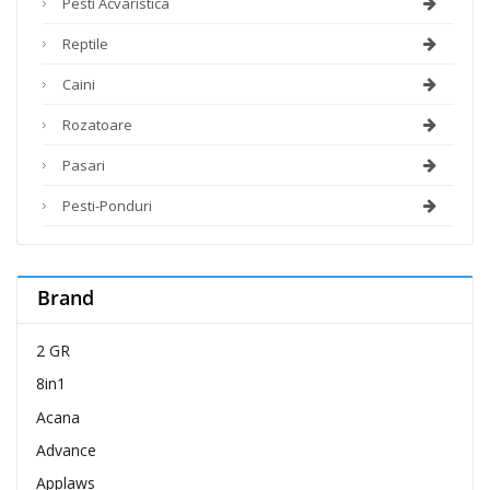
Pesti Acvaristica
Reptile
Caini
Rozatoare
Pasari
Pesti-Ponduri
Brand
2 GR
8in1
Acana
Advance
Applaws