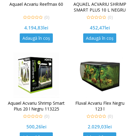
Aquael Acvariu Reefmax 60
AQUAEL ACVARIU SHRIMP
SMART PLUS 10 L NEGRU
113224
(0)
(0)
0
0
4.194,83
lei
452,47
lei
out
out
of
of
5
5
Adaugă în coș
Adaugă în coș
Aquael Acvariu Shrimp Smart
Fluval Acvariu Flex Negru
Plus 20 l Negru 113225
123 l
(0)
(0)
0
0
500,26
lei
2.029,03
lei
out
out
of
of
5
5