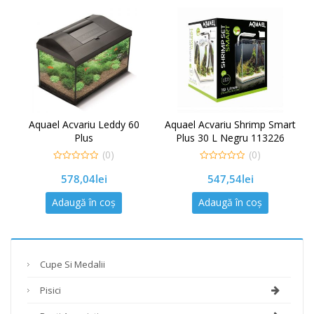
Aquael Acvariu Leddy 60
Aquael Acvariu Shrimp Smart
Plus
Plus 30 L Negru 113226
(0)
(0)
0
0
578,04
lei
547,54
lei
out
out
of
of
5
5
Adaugă în coș
Adaugă în coș
Cupe Si Medalii
Pisici