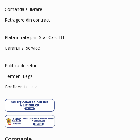
Chipsi
Comanda si livrare
Club 4 Paws
COA
Retragere din contract
Coachies
Plata in rate prin Star Card BT
Comfy
Crystal Cat
Garantii si service
Cunipic
Politica de retur
Delickcious
Termeni Legali
Dingo
Dog Chow
Confidentialitate
Dog Concept
Dogit
Dreamies
dry sense
Eat&Fun
Companie