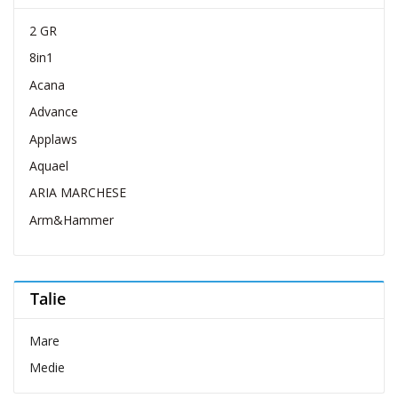
2 GR
8in1
Acana
Advance
Applaws
Aquael
ARIA MARCHESE
Arm&Hammer
Belcando
Belcuore
Talie
Bellovero
Bravo Dog
Mare
Brit Care
Medie
Brit Premium