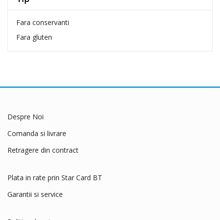
Dog Concept
Fara conservanti
Dogit
Fara gluten
Dreamies
dry sense
Eat&Fun
Eheim
Exo Terra
Felix
Despre Noi
Ferplast
Comanda si livrare
Flexi
Retragere din contract
Fluval
Fresh'N Clean
Plata in rate prin Star Card BT
Friskies
Garantii si service
Frontline
Furminator