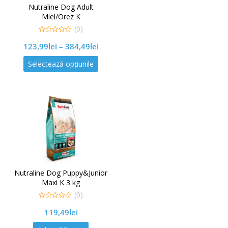
Nutraline Dog Adult
Miel/Orez K
(0)
0
123,99
lei
–
384,49
lei
out
of
5
Selectează opțiunile
Nutraline Dog Puppy&Junior
Maxi K 3 kg
(0)
0
119,49
lei
out
of
5