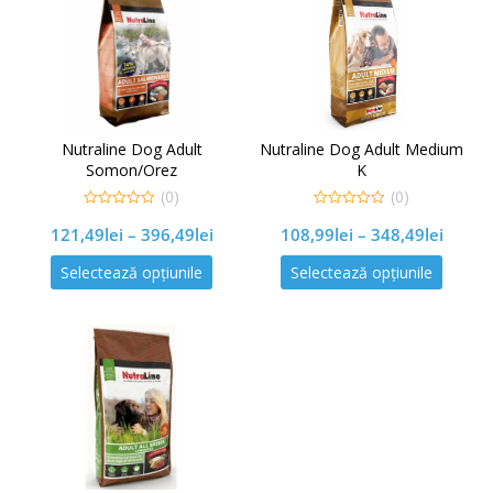
Nutraline Dog Adult
Nutraline Dog Adult Medium
Somon/Orez
K
(0)
(0)
0
0
121,49
lei
–
396,49
lei
108,99
lei
–
348,49
lei
out
out
of
of
5
5
Selectează opțiunile
Selectează opțiunile