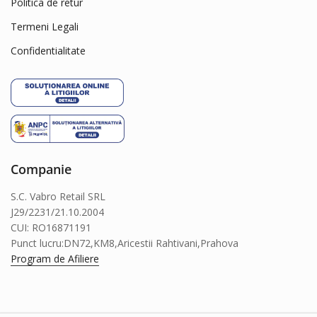
Politica de retur
Gourmet
Termeni Legali
Gran Bonta
Confidentialitate
HAGEN
Hailea
Herba Vital
Hills
Hug&Rug
Companie
JBL
Juwel
S.C. Vabro Retail SRL
J29/2231/21.10.2004
KIRI KIRI
CUI: RO16871191
Kitekat
Punct lucru:DN72,KM8,Aricestii Rahtivani,Prahova
Kong
Program de Afiliere
Le Salon
Leonardo