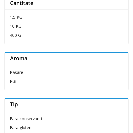
Cantitate
Bellovero
Bravo Dog
1.5 KG
Brit Care
10 KG
Brit Premium
400 G
Carnevale
Cat Concept
Aroma
Cat's Best
Catit
Pasare
Cesar
Pui
Chipsi
Club 4 Paws
COA
Tip
Coachies
Fara conservanti
Comfy
Fara gluten
Crystal Cat