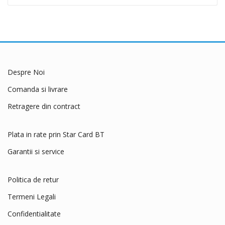
Cunipic
Delickcious
Dingo
Dog Chow
Dog Concept
Despre Noi
Dogit
Comanda si livrare
Dreamies
Retragere din contract
dry sense
Eat&Fun
Plata in rate prin Star Card BT
Eheim
Garantii si service
Exo Terra
Felix
Politica de retur
Ferplast
Termeni Legali
Flexi
Confidentialitate
Fluval