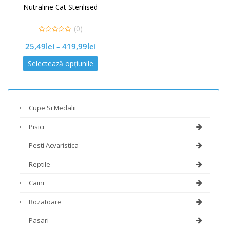
Nutraline Cat Sterilised
(0)
0
25,49
lei
–
419,99
lei
out
of
5
Selectează opțiunile
Cupe Si Medalii
Pisici
Pesti Acvaristica
Reptile
Caini
Rozatoare
Pasari