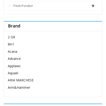
Pesti-Ponduri
Brand
2 GR
8in1
Acana
Advance
Applaws
Aquael
ARIA MARCHESE
Arm&Hammer
Belcando
Belcuore