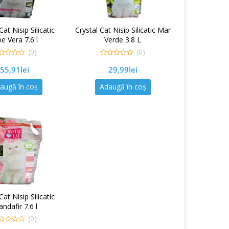
Cat Nisip Silicatic
Crystal Cat Nisip Silicatic Mar
oe Vera 7.6 l
Verde 3.8 L
(0)
(0)
0
55,91
lei
29,99
lei
out
of
5
augă în coș
Adaugă în coș
Cat Nisip Silicatic
andafir 7.6 l
(0)