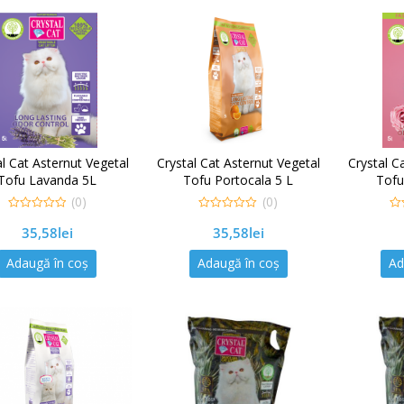
al Cat Asternut Vegetal
Crystal Cat Asternut Vegetal
Crystal C
Tofu Lavanda 5L
Tofu Portocala 5 L
Tofu
(0)
(0)
0
0
0
35,58
lei
35,58
lei
out
out
out
of
of
of
5
5
5
Adaugă în coș
Adaugă în coș
Ad