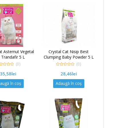
at Asternut Vegetal
Crystal Cat Nisip Best
 Trandafir 5 L
Clumping Baby Powder 5 L
(0)
(0)
0
35,58
lei
28,46
lei
out
of
5
augă în coș
Adaugă în coș