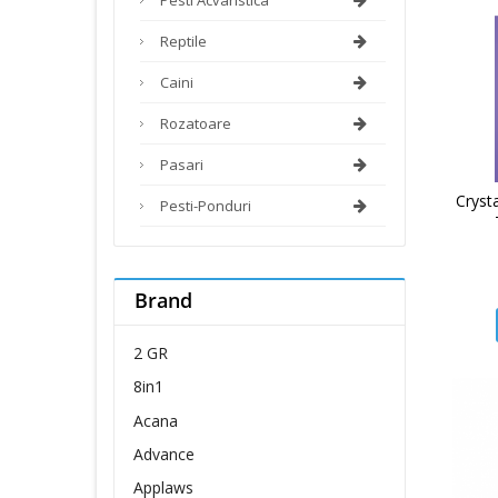
Reptile
Caini
Rozatoare
Pasari
Cryst
Pesti-Ponduri
Brand
2 GR
8in1
Acana
Advance
Applaws