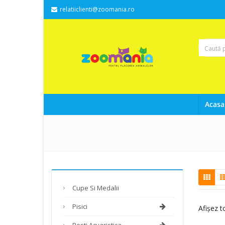
relatiiclienti@zoomania.ro
Acasa
Cupe Si Medalii
Pisici
Afișez t
Pesti Acvaristica