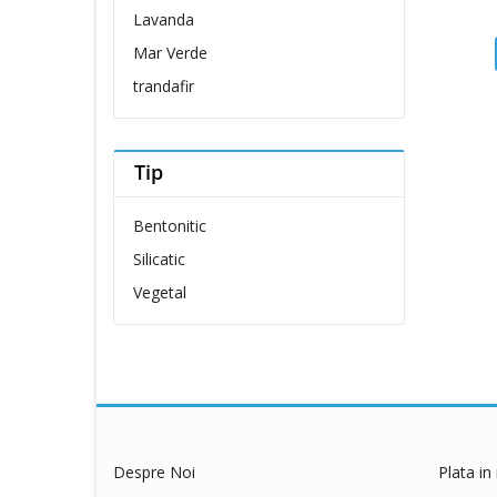
Lavanda
Club 4 Paws
Mar Verde
COA
trandafir
Coachies
Comfy
Cunipic
Tip
Delickcious
Bentonitic
Dingo
Silicatic
Dog Chow
Vegetal
Dog Concept
Dogit
Dreamies
dry sense
Eat&Fun
Eheim
Despre Noi
Plata in