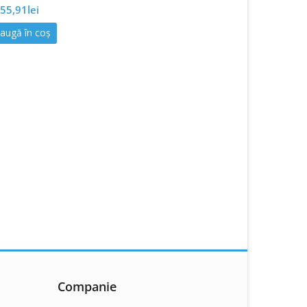
55,91
lei
augă în coș
Companie