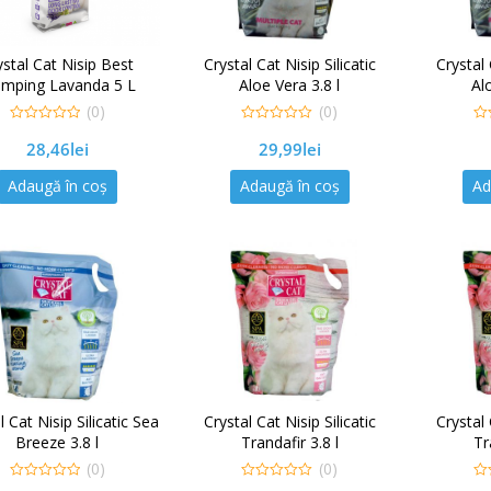
ystal Cat Nisip Best
Crystal Cat Nisip Silicatic
Crystal 
umping Lavanda 5 L
Aloe Vera 3.8 l
Al
(0)
(0)
0
0
0
28,46
lei
29,99
lei
out
out
out
of
of
of
5
5
5
Adaugă în coș
Adaugă în coș
Ad
l Cat Nisip Silicatic Sea
Crystal Cat Nisip Silicatic
Crystal 
Breeze 3.8 l
Trandafir 3.8 l
Tr
(0)
(0)
0
0
0