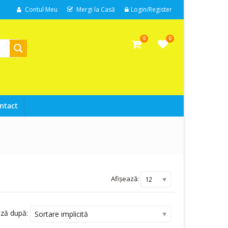
Contul Meu
Mergi la Casă
Login/Register
0
0
ntact
Afișează:
12
ază după:
Sortare implicită