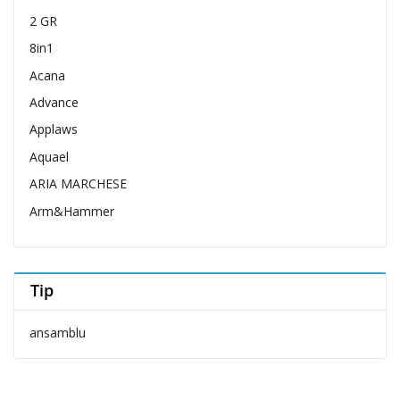
2 GR
8in1
Acana
Advance
Applaws
Aquael
ARIA MARCHESE
Arm&Hammer
Belcando
Belcuore
Tip
Bellovero
Bravo Dog
ansamblu
Brit Care
Brit Premium