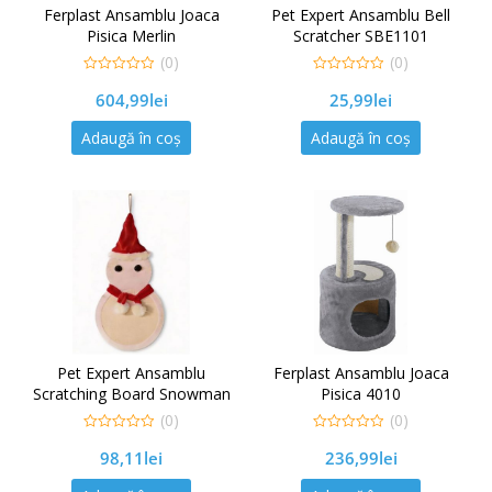
Ferplast Ansamblu Joaca
Pet Expert Ansamblu Bell
Pisica Merlin
Scratcher SBE1101
(0)
(0)
0
0
604,99
lei
25,99
lei
out
out
of
of
5
5
Adaugă în coș
Adaugă în coș
Pet Expert Ansamblu
Ferplast Ansamblu Joaca
Scratching Board Snowman
Pisica 4010
(0)
(0)
0
0
98,11
lei
236,99
lei
out
out
of
of
5
5