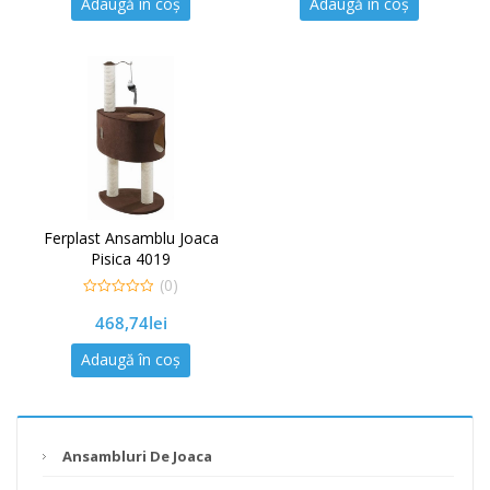
Adaugă în coș
Adaugă în coș
Ferplast Ansamblu Joaca
Pisica 4019
(0)
0
468,74
lei
out
of
5
Adaugă în coș
Ansambluri De Joaca