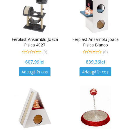
Ferplast Ansamblu Joaca
Ferplast Ansamblu Joaca
Pisica 4027
Pisica Blanco
(0)
(0)
0
0
607,99
lei
839,36
lei
out
out
of
of
5
5
Adaugă în coș
Adaugă în coș