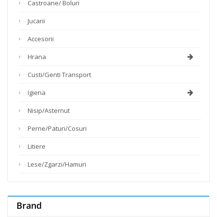
Castroane/ Boluri
Jucarii
Accesorii
Hrana
Custi/genti Transport
Igiena
Nisip/asternut
Perne/paturi/cosuri
Litiere
Lese/zgarzi/hamuri
Brand