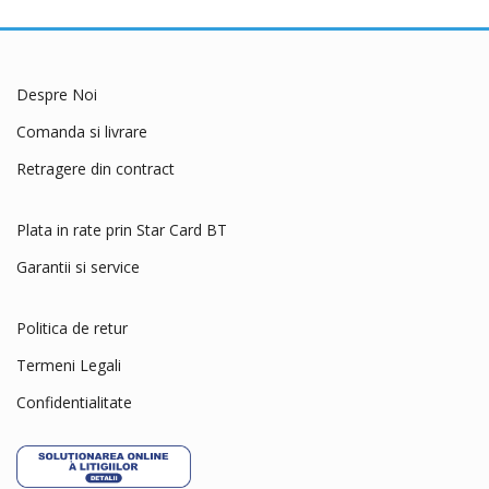
Carnevale
Cat Concept
Cat's Best
Despre Noi
Catit
Comanda si livrare
Cesar
Chipsi
Retragere din contract
Club 4 Paws
Plata in rate prin Star Card BT
COA
Coachies
Garantii si service
Comfy
Politica de retur
Crystal Cat
Termeni Legali
Cunipic
Delickcious
Confidentialitate
Dingo
Dog Chow