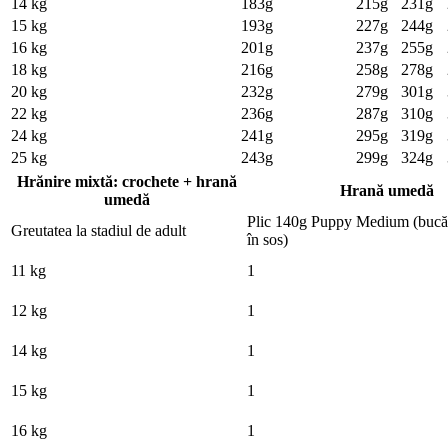
14 kg
183g
215g
231g
15 kg
193g
227g
244g
16 kg
201g
237g
255g
18 kg
216g
258g
278g
20 kg
232g
279g
301g
22 kg
236g
287g
310g
24 kg
241g
295g
319g
25 kg
243g
299g
324g
Hrănire mixtă: crochete + hrană
Hrană umedă
umedă
Plic 140g Puppy Medium (bucăț
Greutatea la stadiul de adult
în sos)
11 kg
1
12 kg
1
14 kg
1
15 kg
1
16 kg
1