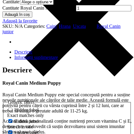
Cantitate
Cantitate Royal Canin Medium Puppy
Adaugă în coș
Adaugă la favorite
SKU:
N/A
Categories:
Caini
,
Hrana
,
Uscata
Tag:
Royal Canin
junior
Descriere
Informații suplimentare
Descriere
Royal Canin Medium Puppy
Royal Canin Medium Puppy este special concepută pentru a susține
nevoile nutriționale ale cățeilor de talie medie. Această formulă este
Generic filters
potrivită pentru cățeii cu vârsta cuprinsă între 2 și 12 luni, care ar
Hidden label
trebui să atingă o greutate adultă de 11-25 kg.
Exact matches only
Această dietă personalizată conține nutrienți precum vitamina C și E,
Hidden label
despre care s-a dovedit că susțin dezvoltarea unui sistem imunitar
Search in title
sănătos al unui cățeluș.
Hidden label