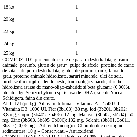
18 kg
1
20 kg
1
22 kg
1
24 kg
1
25 kg
1
COMPOZITIE: proteine de carne de pasare deshidratata, grasimi
animale, porumb, gluten de grau*, pulpa de sfecla, proteine de carne
de vita si de porc deshidratata, gluten de porumb, orez, faina de
grau, proteine animale hidrolizate, saruri minerale, ulei de soia,
produse din drojdii, ulei de peste, fructo-oligozaharide, drojdie
hidrolizata (sursa de mano-oligo-zaharide si beta glucani) (0,30%),
ulei de alge Schizochytrium sp. (sursa de DHA), suc de Yucca
Schidigera, faina din craite.
ADITIVI (pe kg): Aditivi nutritionali: Vitamina A: 15500 UI,
Vitamina D3: 1000 UI, Fier (3b103): 38 mg, Iod (3b201, 3b202):
3,8 mg, Cupru (3b405, 3b406): 12 mg, Mangan (3b502, 3b504): 50
mg, Zinc (3b603, 3b605, 3b606): 132 mg, Seleniu (3b801, 3b811,
3b812): 0,06 mg – Aditivi tehnologici: Clinoptilolite de origine
sedimentara: 10 g – Conservanti – Antioxidanti.
CONSTITUENtI ANALITICI: Proteina: 32,0% – Continut de