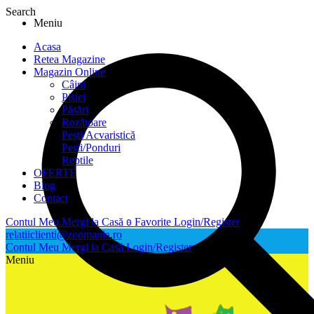
Search
Meniu
Acasa
Retea Magazine
Magazin Online
Câini
Pisici
Păsări
Rozătoare
Pești/Acvaristică
Pești/Ponduri
Reptile
OFERTE
Blog
Contact
Contul Meu
Mergi la Casă
Favorite
Login/Register
0
relatiiclienti@zoomania.ro
Contul Meu
Mergi la Casă
Login/Register
Meniu