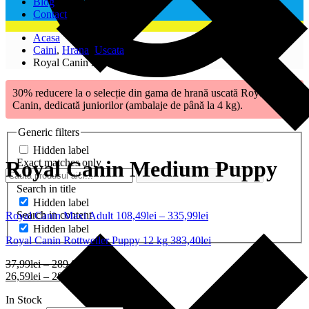
Blog
Contact
Acasa
Caini
,
Hrana
,
Uscata
Royal Canin Medium Puppy
30% reducere la o selecție din gama de hrană uscată Royal
Canin, dedicată juniorilor (ambalaje de până la 4 kg).
Generic filters
Hidden label
Exact matches only
Royal Canin Medium Puppy
Hidden label
Search in title
Hidden label
Search in content
Royal Canin Maxi Adult
108,49
lei
–
335,99
lei
Hidden label
Royal Canin Rottweiler Puppy 12 kg
383,40
lei
37,99
lei
–
289,00
lei
26,59
lei
–
289,00
lei
In Stock