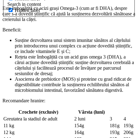
Search in content
Este îmbogățită cu acizi grași Omega-3 (cum ar fi DHA), despre
Hidden label
care s-a dovedit științific că ajută la susținerea dezvoltării sănătoase a
creierului la căței.
Beneficii:
Susține dezvoltarea unui sistem imunitar sănătos al cățelului
prin introducerea unui complex cu acțiune dovedită științific,
ce include vitaminele E și C;
Rețeta este îmbogățită cu un acid gras omega 3 (DHA), a
cărui acțiune dovedită științific susține dezvoltarea cerebrală a
cățelului și facilitează procesul de învățare pe parcursul
sesiunilor de dresaj;
Asocierea de prebiotice (MOS) și proteine cu grad ridicat de
digestibilitate contribuie la susținerea echilibrului sănătos al
microbiomului intestinal, favorizând sănătatea digestivă.
Recomandare hranire:
Crochete (exclusiv)
Vârsta (luni)
Greutatea la stadiul de adult
2 luni
3
4
11 kg
154g
181g
193g
12 kg
164g
193g
206g