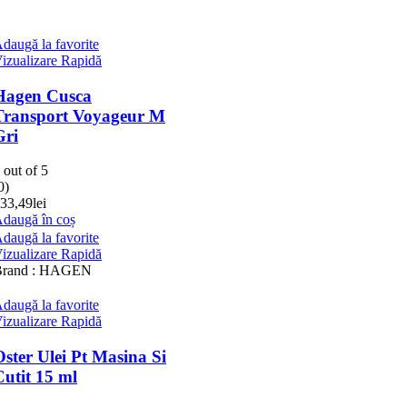
eur M
ina Si