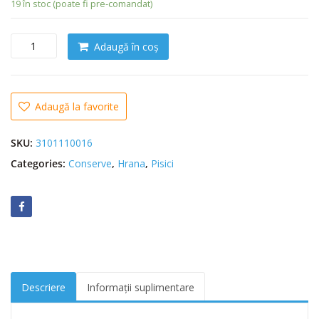
19 în stoc (poate fi pre-comandat)
C
Adaugă în coș
a
n
t
i
Adaugă la favorite
t
a
SKU:
3101110016
t
Categories:
Conserve
,
Hrana
,
Pisici
e
G
o
u
r
m
e
t
Descriere
Informații suplimentare
G
o