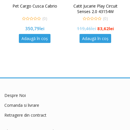
argo Cusca Cabrio
Catit Jucarie Play Circuit
Catit Hranito
Senses 2.0 43154W
Feeder Sen
(0)
(0)
0
0
0
350,79
lei
119,46
lei
83,62
lei
58
out
out
out
of
of
of
5
5
5
Adaugă în coș
Adaugă în coș
Adau
Despre Noi
Comanda si livrare
Retragere din contract