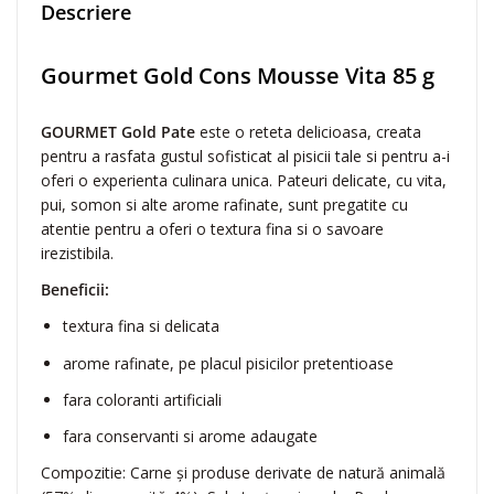
l
Descriere
d
C
Gourmet Gold Cons Mousse Vita 85 g
o
n
s
GOURMET Gold Pate
este o reteta delicioasa, creata
M
pentru a rasfata gustul sofisticat al pisicii tale si pentru a-i
o
oferi o experienta culinara unica. Pateuri delicate, cu vita,
u
pui, somon si alte arome rafinate, sunt pregatite cu
s
atentie pentru a oferi o textura fina si o savoare
s
irezistibila.
e
Beneficii:
V
i
textura fina si delicata
t
arome rafinate, pe placul pisicilor pretentioase
a
8
fara coloranti artificiali
5
fara conservanti si arome adaugate
g
Compozitie: Carne și produse derivate de natură animală