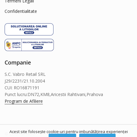
Termeni Legali
Confidentialitate
Companie
S.C. Vabro Retail SRL
J29/2231/21.10.2004
CUI: RO16871191
Punct lucru:DN72,KM8,Aricestii Rahtivani,Prahova
Program de Afiliere
Acest site folosește cookie-uri pentru imbunătățirea experienței
© Zoomania.ro