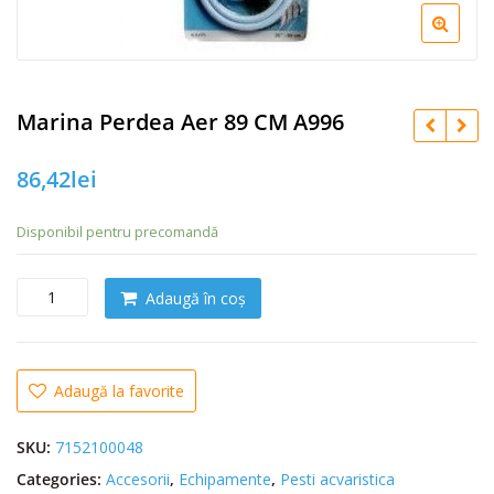
Marina Perdea Aer 89 CM A996
86,42
lei
Disponibil pentru precomandă
C
Adaugă în coș
a
n
t
i
Adaugă la favorite
t
a
SKU:
7152100048
t
Categories:
Accesorii
,
Echipamente
,
Pesti acvaristica
e