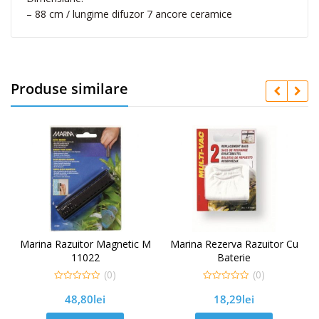
9
– 88 cm / lungime difuzor 7 ancore ceramice
9
6
Produse similare
Marina Razuitor Magnetic M
Marina Rezerva Razuitor Cu
11022
Baterie
(0)
(0)
0
0
48,80
lei
18,29
lei
out
out
of
of
5
5