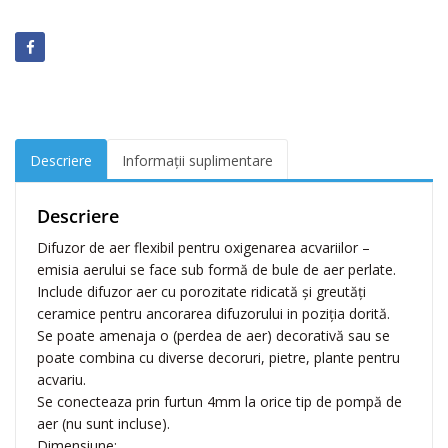
M
a
r
i
n
a
P
Descriere
Informații suplimentare
e
r
d
Descriere
e
Difuzor de aer flexibil pentru oxigenarea acvariilor –
a
emisia aerului se face sub formă de bule de aer perlate.
A
Include difuzor aer cu porozitate ridicată şi greutăţi
e
ceramice pentru ancorarea difuzorului in poziţia dorită.
r
Se poate amenaja o (perdea de aer) decorativă sau se
8
poate combina cu diverse decoruri, pietre, plante pentru
9
acvariu.
C
Se conecteaza prin furtun 4mm la orice tip de pompă de
M
aer (nu sunt incluse).
A
Dimensiune: