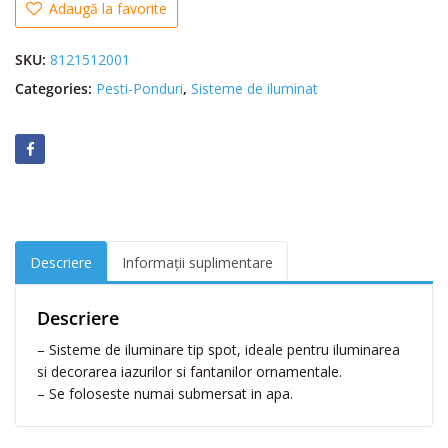
i
Adaugă la favorite
t
a
SKU:
8121512001
t
Categories:
Pesti-Ponduri
,
Sisteme de iluminat
e
R
e
s
u
n
S
p
Descriere
Informații suplimentare
o
t
S
Descriere
u
– Sisteme de iluminare tip spot, ideale pentru iluminarea
b
si decorarea iazurilor si fantanilor ornamentale.
m
– Se foloseste numai submersat in apa.
e
r
s