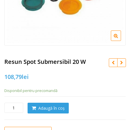
Resun Spot Submersibil 20 W
108,79
lei
Disponibil pentru precomandă
C
Adaugă în coș
a
n
t