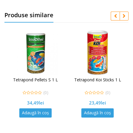
i
b
Produse similare
i
l
2
0
W
Tetrapond Pellets S 1 L
Tetrapond Koi Sticks 1 L
(0)
(0)
0
0
34,49
lei
23,49
lei
out
out
of
of
5
5
Adaugă în coș
Adaugă în coș