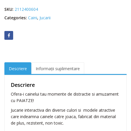
a
SKU:
2112400604
t
Categories:
Caini
,
Jucarii
e
P
a
i
a
t
z
e
Descriere
Informații suplimentare
D
o
g
Descriere
P
Ofera-i cainelui tau momente de distractie si amuzament
l
cu PAIATZE!
u
s
Jucarie interactiva din diverse culori si modele atractive
G
care indeamna cainele catre joaca, fabricat din material
i
de plus, rezistent, non toxic.
r