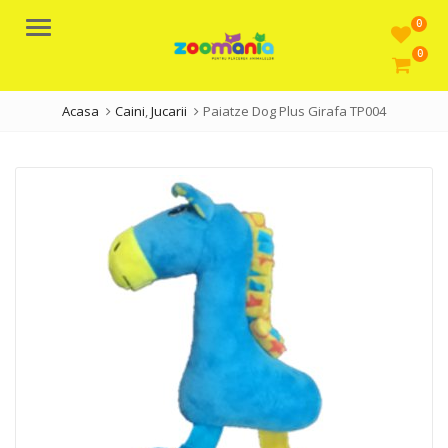
0
Meniu
0
Acasa
Caini
,
Jucarii
Paiatze Dog Plus Girafa TP004