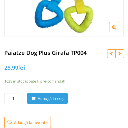
Paiatze Dog Plus Girafa TP004
28,99
lei
1628 în stoc (poate fi pre-comandat)
C
Adaugă în coș
a
n
t
i
Adaugă la favorite
t