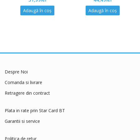
of
of
5
5
Adaugă în coș
Adaugă în coș
Despre Noi
Comanda si livrare
Retragere din contract
Plata in rate prin Star Card BT
Garantii si service
Politica de retur