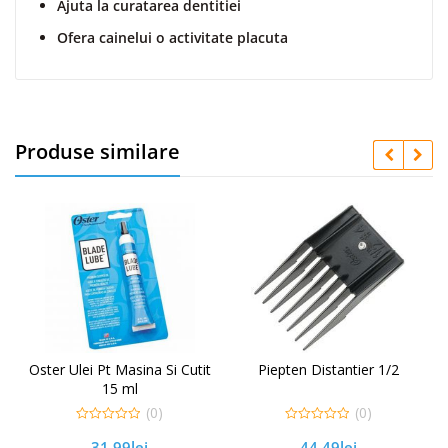
Ajuta
la
curatarea
dentitiei
a
f
Ofera
cainelui
o
activitate
placuta
a
T
P
0
0
Produse similare
4
Oster Ulei Pt Masina Si Cutit
Piepten Distantier 1/2
15 ml
(0)
(0)
0
0
31,99
lei
44,49
lei
out
out