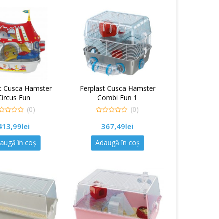
st Cusca Hamster
Ferplast Cusca Hamster
Circus Fun
Combi Fun 1
(0)
(0)
0
413,99
lei
367,49
lei
out
of
5
augă în coș
Adaugă în coș