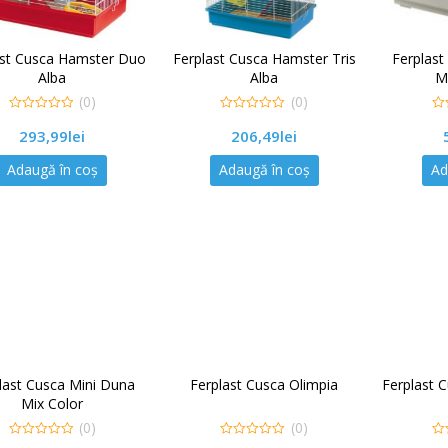
ast Cusca Hamster Duo
Ferplast Cusca Hamster Tris
Ferplas
Alba
Alba
Mu
(0)
(0)
0
0
0
293,99
lei
206,49
lei
out
out
out
of
of
of
5
5
5
Adaugă în coș
Adaugă în coș
Ad
last Cusca Mini Duna
Ferplast Cusca Olimpia
Ferplast 
Mix Color
(0)
(0)
0
0
0