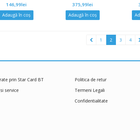
146,99
lei
375,99
lei
out
out
out
of
of
of
5
5
5
Adaugă în coș
Adaugă în coș
Ad
1
2
3
4
 rate prin Star Card BT
Politica de retur
 si service
Termeni Legali
Confidentialitate