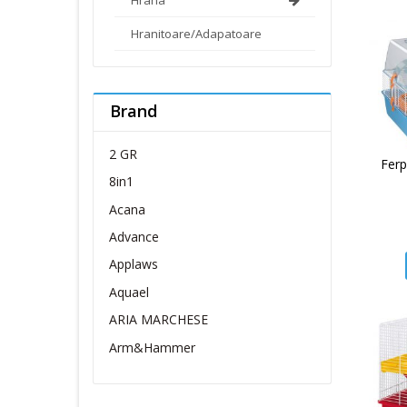
Hranitoare/Adapatoare
Brand
2 GR
Ferp
8in1
Acana
Advance
Applaws
Aquael
ARIA MARCHESE
Arm&Hammer
Belcando
Belcuore