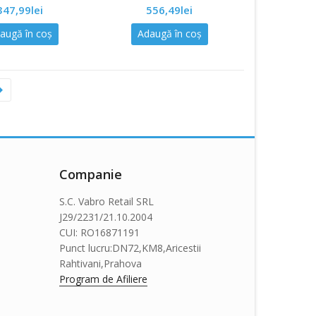
347,99
lei
556,49
lei
out
of
5
augă în coș
Adaugă în coș
Companie
S.C. Vabro Retail SRL
J29/2231/21.10.2004
CUI: RO16871191
Punct lucru:DN72,KM8,Aricestii
Rahtivani,Prahova
Program de Afiliere