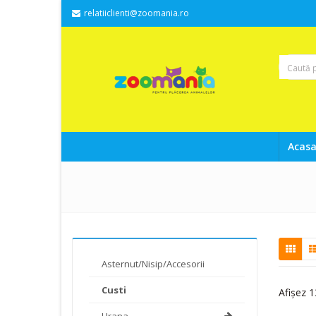
relatiiclienti@zoomania.ro
Acas
Asternut/Nisip/Accesorii
Custi
Afișez 1
Hrana