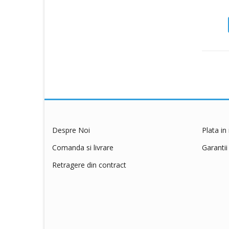
Crystal Cat
Cunipic
Delickcious
Dingo
Dog Chow
Dog Concept
Dogit
Dreamies
dry sense
Despre Noi
Plata in
Eat&Fun
Comanda si livrare
Garantii
Eheim
Retragere din contract
Exo Terra
Felix
Ferplast
Flexi