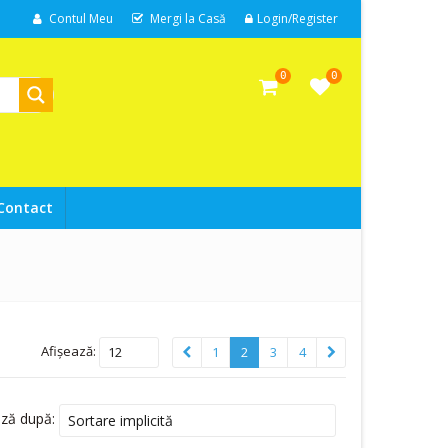
Contul Meu
Mergi la Casă
Login/Register
0
0
Contact
Afișează:
12
1
2
3
4
ază după:
Sortare implicită