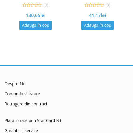
(0)
(0)
0
0
130,65
lei
41,17
lei
out
out
of
of
5
5
Adaugă în coș
Adaugă în coș
Despre Noi
Comanda si livrare
Retragere din contract
Plata in rate prin Star Card BT
Garantii si service