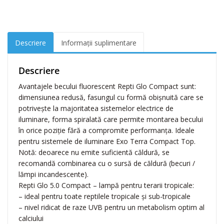
E
x
o
T
Descriere
Informații suplimentare
e
r
r
Descriere
a
Avantajele becului fluorescent Repti Glo Compact sunt:
U
dimensiunea redusă, fasungul cu formă obişnuită care se
V
potriveşte la majoritatea sistemelor electrice de
B
iluminare, forma spiralată care permite montarea becului
1
în orice poziţie fără a compromite performanţa. Ideale
0
pentru sistemele de iluminare Exo Terra Compact Top.
0
Notă: deoarece nu emite suficientă căldură, se
1
recomandă combinarea cu o sursă de căldură (becuri /
3
lămpi incandescente).
W
Repti Glo 5.0 Compact – lampă pentru terarii tropicale:
P
– ideal pentru toate reptilele tropicale şi sub-tropicale
T
– nivel ridicat de raze UVB pentru un metabolism optim al
2
calciului
1