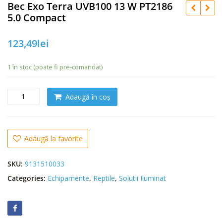
Bec Exo Terra UVB100 13 W PT2186
5.0 Compact
123,49
lei
1 în stoc (poate fi pre-comandat)
C
Adaugă în coș
a
n
t
i
Adaugă la favorite
t
a
SKU:
9131510033
t
Categories:
Echipamente
,
Reptile
,
Solutii Iluminat
e
B
e
c