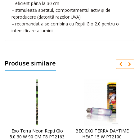
– eficient până la 30 cm
8
– stimulează apetitul, comportamentul activ şi de
6
reproducere (datorită razelor UVA)
5
– recomandat a se combina cu Repti Glo 2.0 pentru o
.
intensificare a luminii.
0
C
o
m
p
Produse similare
a
c
t
Exo Terra Neon Repti Glo
BEC EXO TERRA DAYTIME
5.0 30 W 90 CM T8 PT2163
HEAT 15 W PT2100