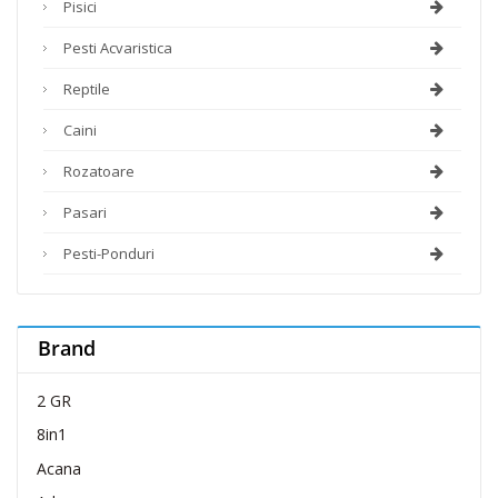
Pisici
Pesti Acvaristica
Reptile
Caini
Rozatoare
Pasari
Pesti-Ponduri
Brand
2 GR
8in1
Acana