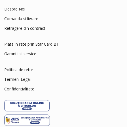
Eat&Fun
Despre Noi
Eheim
Comanda si livrare
Exo Terra
Retragere din contract
Felix
Ferplast
Plata in rate prin Star Card BT
Flexi
Garantii si service
Fluval
Fresh'N Clean
Politica de retur
Friskies
Termeni Legali
Frontline
Confidentialitate
Furminator
Gourmet
Gran Bonta
HAGEN
Hailea