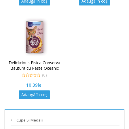
Adaugă în coș
Adaugă în coș
Delickcious Pisica Conserva
Bautura cu Peste Oceanic
140 G
(0)
0
10,39
lei
out
of
5
Adaugă în coș
Cupe Si Medalii