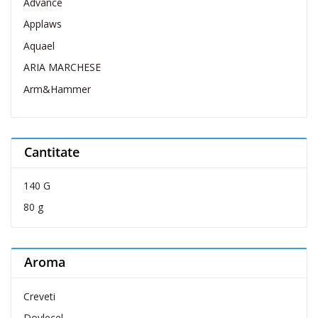
Advance
Applaws
Aquael
ARIA MARCHESE
Arm&Hammer
Belcando
Belcuore
Cantitate
Bellovero
Bravo Dog
140 G
Brit Care
80 g
Brit Premium
Carnevale
Aroma
Cat Concept
Cat's Best
Creveti
Catit
Dovlecel