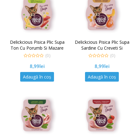
Delickcious Pisica Plic Supa
Delickcious Pisica Plic Supa
Ton Cu Porumb Si Mazare
Sardine Cu Creveti Si
Verde 80 g
Dovleac 80 g
(0)
(0)
0
0
8,99
lei
8,99
lei
out
out
of
of
5
5
Adaugă în coș
Adaugă în coș