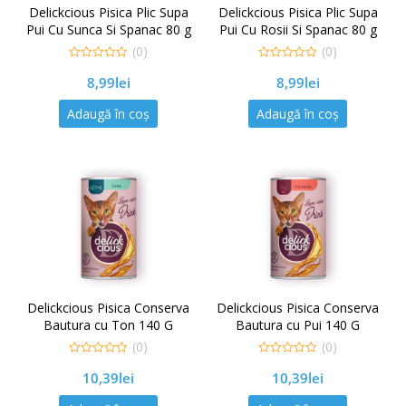
Delickcious Pisica Plic Supa
Delickcious Pisica Plic Supa
Pui Cu Sunca Si Spanac 80 g
Pui Cu Rosii Si Spanac 80 g
(0)
(0)
0
0
8,99
lei
8,99
lei
out
out
of
of
5
5
Adaugă în coș
Adaugă în coș
Delickcious Pisica Conserva
Delickcious Pisica Conserva
Bautura cu Ton 140 G
Bautura cu Pui 140 G
(0)
(0)
0
0
10,39
lei
10,39
lei
out
out
of
of
5
5